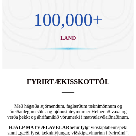
100,000
+
LAND
FYRIRTÆKISSKOTTÖL
Með hágæða stjórnendum, faglærðum tæknimönnum og
áreiðanlegum sölu- og þjónustuteymum er Helper að vaxa og
verða þekkt og áhrifamikið vörumerki í matvælavélaiðnaðinum.
HJÁLP MATVÆLAVÉLAR
hefur fylgt viðskiptaheimspeki
sinni „gæði fyrst, tækninýjungar, viðskiptavinurinn í fyrirrúmi“.