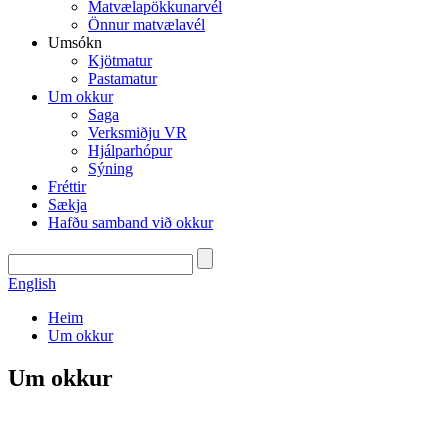
Matvælapökkunarvél
Önnur matvælavél
Umsókn
Kjötmatur
Pastamatur
Um okkur
Saga
Verksmiðju VR
Hjálparhópur
Sýning
Fréttir
Sækja
Hafðu samband við okkur
English
Heim
Um okkur
Um okkur