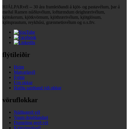
HJÁLPARvél -- 30 ára framleiðandi á kjöt- og pastavélum, þar á
meðal Ramen núðluvélum, lofttæmdum deighrærivélum,
kjötskerum, kjötkvörnum, kjöthrærivélum, kjötglösum,
kjötsprautum, reykhúsi, grænmetisvélum og o.s.frv.
flýtileiðir
Heim
Matvælavél
Fréttir
Um okkur
Hafðu samband við okkur
vöruflokkar
Núðlugerð vél
Vaum deigblandari
Dumpling gerð vél
Kjötvinnsluvél