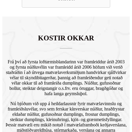
KOSTIR OKKAR
Frá því að fyrsta lofttæmisblandarinn var framleiddur árið 2003
og fyrsta núðluvélin var framleidd árið 2006 höfum við verið
staðráðin í að útvega matvælaverksmiðjum handvirkar sjálfvirkar
vélar til skyndibitagerðar, þannig að framleiðendur geti notað
vélar okkar til að framleiða dumplings. Núðlur, gufusoðnar
bollur, steiktar deigstangir o.s.frv. eru öruggar, bragðgóðar og
hafa langa geymsluþol.
Nú bjóðum við upp á heildarlausnir fyrir matvælavinnslu og
framleiðsluvélar, svo sem ferskar kínverskar núðlur, hraðfrystar
eldaðar núðlur, gufusoðnar dumplings, frosnar dumplings,
steiktar dumplings, kleinuhringi, kjöt- og grænmetisfyllingar.
Þessir matvæli eru mikið notuð í matvælaframboði keðjaverslana,
miðstöðvareldhúsa, stórmarkaða, verslana og annarra