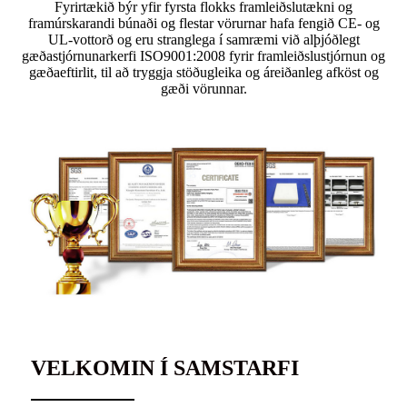
Fyrirtækið býr yfir fyrsta flokks framleiðslutækni og
framúrskarandi búnaði og flestar vörurnar hafa fengið CE- og
UL-vottorð og eru stranglega í samræmi við alþjóðlegt
gæðastjórnunarkerfi ISO9001:2008 fyrir framleiðslustjórnun og
gæðaeftirlit, til að tryggja stöðugleika og áreiðanleg afköst og
gæði vörunnar.
VELKOMIN Í SAMSTARFI