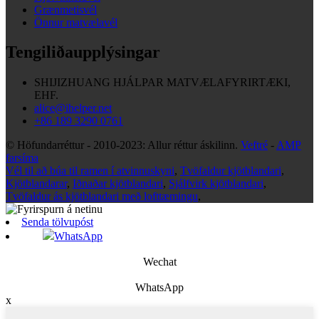
Grænmetisvél
Önnur matvælavél
Tengiliðaupplýsingar
SHIJIZHUANG HJÁLPAR MATVÆLAFYRIRTÆKI,
EHF.
alice@ihelper.net
+86 189 3290 0761
© Höfundarréttur - 2010-2023: Allur réttur áskilinn.
Veftré
-
AMP
farsíma
Vél til að búa til ramen í atvinnuskyni
,
Tvöfaldur kjötblandari
,
Kjötblandarar
,
Iðnaðar kjötblandari
,
Sjálfvirk kjötblandari
,
Tvöfaldur ás kjötblandari með lofttæmingu
,
Senda tölvupóst
WhatsApp
Wechat
WhatsApp
x