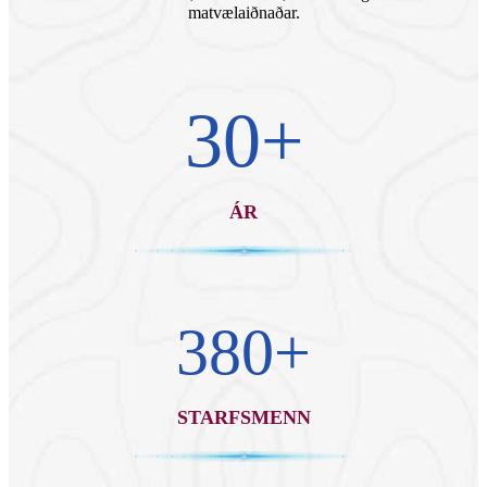
matvælaiðnaðar.
30
+
ÁR
380
+
STARFSMENN