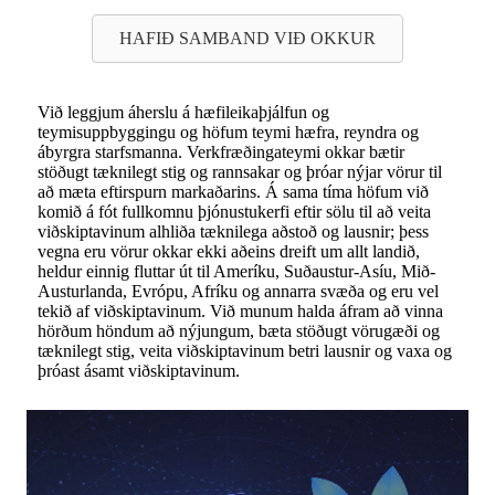
HAFIÐ SAMBAND VIÐ OKKUR
Við leggjum áherslu á hæfileikaþjálfun og
teymisuppbyggingu og höfum teymi hæfra, reyndra og
ábyrgra starfsmanna. Verkfræðingateymi okkar bætir
stöðugt tæknilegt stig og rannsakar og þróar nýjar vörur til
að mæta eftirspurn markaðarins. Á sama tíma höfum við
komið á fót fullkomnu þjónustukerfi eftir sölu til að veita
viðskiptavinum alhliða tæknilega aðstoð og lausnir; þess
vegna eru vörur okkar ekki aðeins dreift um allt landið,
heldur einnig fluttar út til Ameríku, Suðaustur-Asíu, Mið-
Austurlanda, Evrópu, Afríku og annarra svæða og eru vel
tekið af viðskiptavinum. Við munum halda áfram að vinna
hörðum höndum að nýjungum, bæta stöðugt vörugæði og
tæknilegt stig, veita viðskiptavinum betri lausnir og vaxa og
þróast ásamt viðskiptavinum.