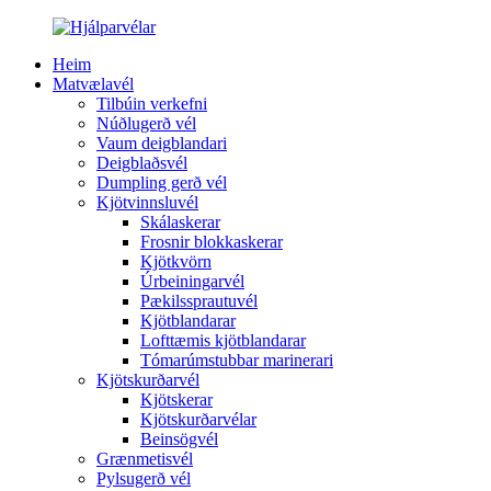
Heim
Matvælavél
Tilbúin verkefni
Núðlugerð vél
Vaum deigblandari
Deigblaðsvél
Dumpling gerð vél
Kjötvinnsluvél
Skálaskerar
Frosnir blokkaskerar
Kjötkvörn
Úrbeiningarvél
Pækilssprautuvél
Kjötblandarar
Lofttæmis kjötblandarar
Tómarúmstubbar marinerari
Kjötskurðarvél
Kjötskerar
Kjötskurðarvélar
Beinsögvél
Grænmetisvél
Pylsugerð vél