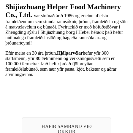
Shijiazhuang Helper Food Machinery
Co., Ltd.
var stofnað árið 1986 og er einn af elstu
framleiðendum sem stunda rannsóknir, þróun, framleiðslu og sölu
á matvælavélum og búnaði. Fyrirtækið er með höfuðstöðvar í
Zhengding-sýslu í Shijiazhuang-borg í Hebei-héraði; það hefur
nútímalega framleiðslustöð og hágæða rannsóknar- og
þróunarteymi!
Eftir meira en 30 ára þróun,
Hjálparvélar
hefur yfir 300
starfsmenn, yfir 80 tæknimenn og verksmiðjusvæði sem er
100.000 fermetrar. Það hefur þróað fjölbreyttan
framleiðslubúnað, sem nær yfir pasta, kjöt, bakstur og aðrar
atvinnugreinar.
HAFIÐ SAMBAND VIÐ
OKKUR